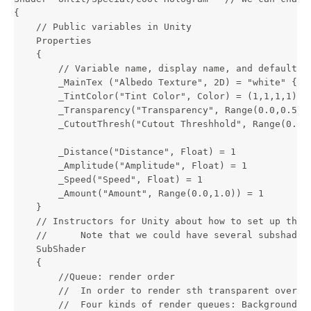
{

    // Public variables in Unity

    Properties

    {

        // Variable name, display name, and default va
        _MainTex ("Albedo Texture", 2D) = "white" {} /
        _TintColor("Tint Color", Color) = (1,1,1,1)

        _Transparency("Transparency", Range(0.0,0.5)) 
        _CutoutThresh("Cutout Threshhold", Range(0.0,1
        _Distance("Distance", Float) = 1

        _Amplitude("Amplitude", Float) = 1

        _Speed("Speed", Float) = 1

        _Amount("Amount", Range(0.0,1.0)) = 1

    }

    // Instructors for Unity about how to set up the r
    //      Note that we could have several subshaders
    SubShader

    {

        //Queue: render order

        //  In order to render sth transparent over ot
        //  Four kinds of render queues: Background / 