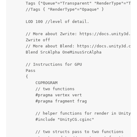
        Tags {"Queue"="Transparent" "RenderType"="Tran
        //Tags { "RenderType"="Opaque" }

        LOD 100 //level of detail.

        // More about Zwrite: https://docs.unity3d.com
        Zwrite off

        // More about Blend: https://docs.unity3d.com/
        Blend SrcAlpha OneMinusSrcAlpha

        // Instructions for GPU

        Pass

        {

            CGPROGRAM

            // two functions

            #pragma vertex vert

            #pragma fragment frag

            // helper functions for render in Unity

            #include "UnityCG.cginc"

            // two structs pass to two functions
