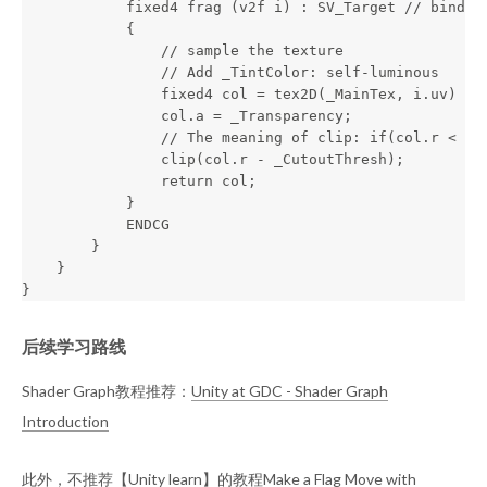
            fixed4 frag (v2f i) : SV_Target // bind to
            {

                // sample the texture

                // Add _TintColor: self-luminous 

                fixed4 col = tex2D(_MainTex, i.uv) + _
                col.a = _Transparency;

                // The meaning of clip: if(col.r < _Cu
                clip(col.r - _CutoutThresh);

                return col;

            }

            ENDCG

        }

    }

后续学习路线
Shader Graph教程推荐：
Unity at GDC - Shader Graph
Introduction
此外，不推荐【Unity learn】的教程
Make a Flag Move with