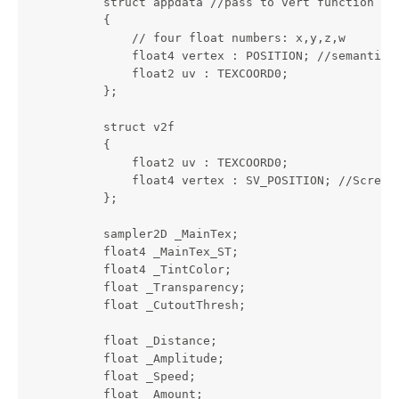
            struct appdata //pass to vert function

            {

                // four float numbers: x,y,z,w

                float4 vertex : POSITION; //semantic 
                float2 uv : TEXCOORD0;

            };

            struct v2f

            {

                float2 uv : TEXCOORD0;

                float4 vertex : SV_POSITION; //Screen 
            };

            sampler2D _MainTex;

            float4 _MainTex_ST;

            float4 _TintColor;

            float _Transparency;

            float _CutoutThresh;

            float _Distance;

            float _Amplitude;

            float _Speed;

            float _Amount;
