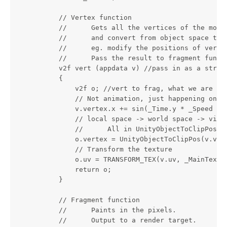
            // Vertex function

            //      Gets all the vertices of the model
            //      and convert from object space to c
            //      eg. modify the positions of vertic
            //      Pass the result to fragment functi
            v2f vert (appdata v) //pass in as a struct
            {

                v2f o; //vert to frag, what we are goi
                // Not animation, just happening on ve
                v.vertex.x += sin(_Time.y * _Speed + 
                // local space -> world space -> view 
                //      All in UnityObjectToClipPos fu
                o.vertex = UnityObjectToClipPos(v.vert
                // Transform the texture

                o.uv = TRANSFORM_TEX(v.uv, _MainTex); 
                return o;

            }

            // Fragment function

            //      Paints in the pixels.

            //      Output to a render target. 
