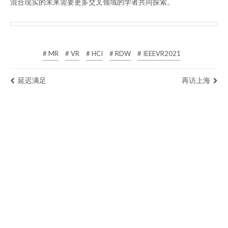
混合现实的未来需要更多交叉领域的学者共同探索。
# MR
# VR
# HCI
# RDW
# IEEEVR2021
延迟满足
再访上海