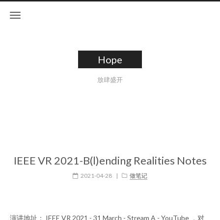
Hope
放肆盛开
IEEE VR 2021-B(l)ending Realities Notes
2021-04-28
|
做笔记
演讲地址：
IEEE VR 2021 - 31 March - Stream A - YouTube
，对