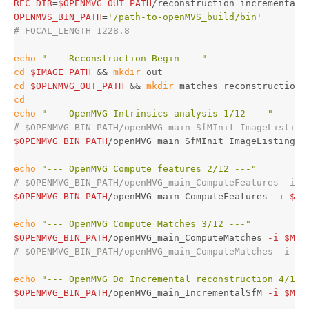
REC_DIR
=
$OPENMVG_OUT_PATH
OPENMVS_BIN_PATH
=
'/path-to-openMVS_build/bin'
# FOCAL_LENGTH=1228.8
echo
"--- Reconstruction Begin ---"
cd
$IMAGE_PATH
&&
mkdir 
cd
$OPENMVG_OUT_PATH
&&
mkdir 
cd

echo
"--- OpenMVG Intrinsics analysis 1/12 ---"
# $OPENMVG_BIN_PATH/openMVG_main_SfMInit_ImageListing
$OPENMVG_BIN_PATH
/openMVG_main_SfMInit_ImageListing 
-
echo
"--- OpenMVG Compute features 2/12 ---"
# $OPENMVG_BIN_PATH/openMVG_main_ComputeFeatures -i $
$OPENMVG_BIN_PATH
/openMVG_main_ComputeFeatures 
-i
$MA
echo
"--- OpenMVG Compute Matches 3/12 ---"
$OPENMVG_BIN_PATH
/openMVG_main_ComputeMatches 
-i
$MAT
# $OPENMVG_BIN_PATH/openMVG_main_ComputeMatches -i $M
echo
"--- OpenMVG Do Incremental reconstruction 4/12 
$OPENMVG_BIN_PATH
/openMVG_main_IncrementalSfM 
-i
$MAT