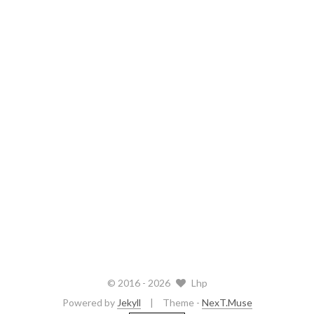
© 2016 -
2026
Lhp
Powered by
Jekyll
Theme -
NexT.Muse