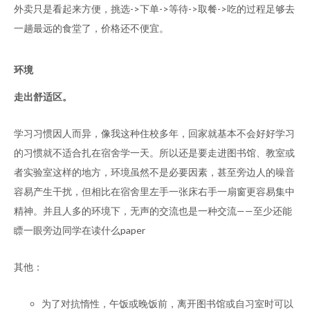
外卖只是看起来方便，挑选->下单->等待->取餐->吃的过程足够去
一趟最远的食堂了，价格还不便宜。
环境
走出舒适区。
学习习惯因人而异，像我这种住校多年，回家就基本不会好好学习
的习惯就不适合扎在宿舍学一天。所以还是要走进图书馆、教室或
者实验室这样的地方，环境虽然不是必要因素，甚至旁边人的噪音
容易产生干扰，但相比在宿舍里左手一张床右手一扇窗更容易集中
精神。并且人多的环境下，无声的交流也是一种交流——至少还能
瞟一眼旁边同学在读什么paper
其他：
为了对抗惰性，午饭或晚饭前，离开图书馆或自习室时可以