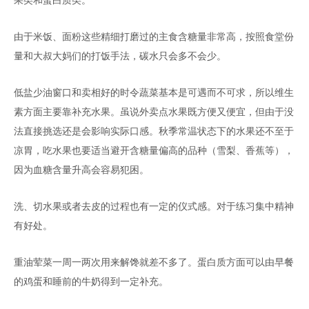
由于米饭、面粉这些精细打磨过的主食含糖量非常高，按照食堂份
量和大叔大妈们的打饭手法，碳水只会多不会少。
低盐少油窗口和卖相好的时令蔬菜基本是可遇而不可求，所以维生
素方面主要靠补充水果。虽说外卖点水果既方便又便宜，但由于没
法直接挑选还是会影响实际口感。秋季常温状态下的水果还不至于
凉胃，吃水果也要适当避开含糖量偏高的品种（雪梨、香蕉等），
因为血糖含量升高会容易犯困。
洗、切水果或者去皮的过程也有一定的仪式感。对于练习集中精神
有好处。
重油荤菜一周一两次用来解馋就差不多了。蛋白质方面可以由早餐
的鸡蛋和睡前的牛奶得到一定补充。