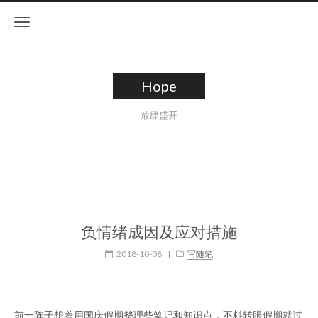
Hope
放肆盛开
负情绪成因及应对措施
2018-10-08
|
写随笔
前一阵子想着用国庆假期整理些笔记和知识点，不料转眼假期就过