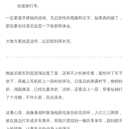
短途旅行等。
一定要避开硬核的游戏、无启发性的视频和文字。如果真的碰了，
那也要在结束后反思一下收获和体会。
大致方案就是这些，以后想到再补充。
晚饭后骑车到思源湖边逛了逛，还有不少长椅空着，索性停了车子
坐下，再戴上耳机听上一段科技评论。日落后的寒露时节，柳梢轻
斜，湖面微漾，已经比夏末的「凉快」还要凉上一层，穿着短袖打
了个冷颤，不作久留，回去添衣。
这番心境，就像暑假时夜场电影结束后的北四环，人们三三两两，
留在路边打车或开车离开。而我只需找到一辆共享单车，踩到跟不
上的踏频，让夏风去扑动身上的薄汗。