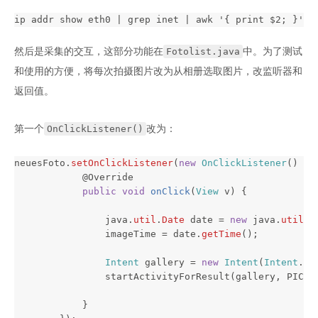
然后是采集的交互，这部分功能在
中。为了测试
Fotolist.java
和使用的方便，将每次拍摄图片改为从相册选取图片，改监听器和
返回值。
第一个
改为：
OnClickListener()
neuesFoto
.
setOnClickListener
(
new
OnClickListener
()
{
@Override
public
void
onClick
(
View
v
)
{
java
.
util
.
Date
date
=
new
java
.
util
.
D
imageTime
=
date
.
getTime
();
Intent
gallery
=
new
Intent
(
Intent
.
AC
startActivityForResult
(
gallery
,
PICK_
}