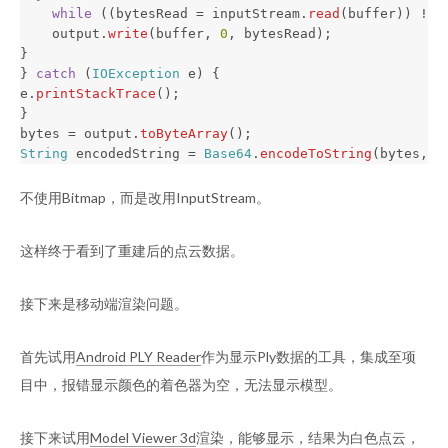
while
((
bytesRead
=
inputStream
.
read
(
buffer
))
!=
output
.
write
(
buffer
,
0
,
bytesRead
);
}
}
catch
(
IOException
e
)
{
e
.
printStackTrace
();
}
bytes
=
output
.
toByteArray
();
String
encodedString
=
Base64
.
encodeToString
(
bytes
,
B
不使用Bitmap，而是改用InputStream。
这样终于看到了重建后的点云数据。
接下来是移动端渲染问题。
首先试用
Android PLY Reader
作为显示Ply数据的工具，集成至项
目中，报错显示颜色的着色器为空，无法显示模型。
接下来试用
Model Viewer 3d
渲染，能够显示，结果为白色点云，