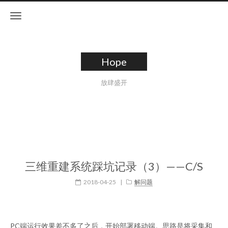
Hope
放肆盛开
三维重建系统踩坑记录（3）——C/S
2018-04-25
|
解问题
PC端运行效果差不多了之后，开始部署移动端。思路是将采集和