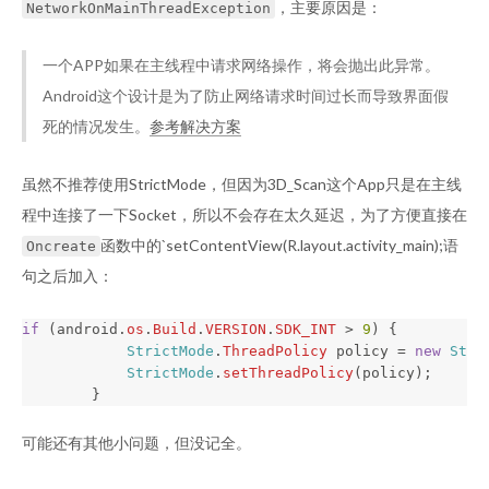
，主要原因是：
NetworkOnMainThreadException
一个APP如果在主线程中请求网络操作，将会抛出此异常。
Android这个设计是为了防止网络请求时间过长而导致界面假
死的情况发生。
参考解决方案
虽然不推荐使用StrictMode，但因为3D_Scan这个App只是在主线
程中连接了一下Socket，所以不会存在太久延迟，为了方便直接在
函数中的`setContentView(R.layout.activity_main);语
Oncreate
句之后加入：
if
(
android
.
os
.
Build
.
VERSION
.
SDK_INT
>
9
)
{
StrictMode
.
ThreadPolicy
policy
=
new
Stri
StrictMode
.
setThreadPolicy
(
policy
);
}
可能还有其他小问题，但没记全。