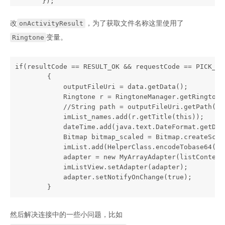
});
改
，为了获取文件名称这里使用了
onActivityResult
变量。
Ringtone
if(resultCode == RESULT_OK && requestCode == PICK_IMA
        {

            outputFileUri = data.getData();

            Ringtone r = RingtoneManager.getRingtone
            //String path = outputFileUri.getPath();

            imList_names.add(r.getTitle(this));

            dateTime.add(java.text.DateFormat.getDat
            Bitmap bitmap_scaled = Bitmap.createScal
            imList.add(HelperClass.encodeTobase64(bit
            adapter = new MyArrayAdapter(listContext
            imListView.setAdapter(adapter);

            adapter.setNotifyOnChange(true);

然后解决连接中的一些小问题，比如