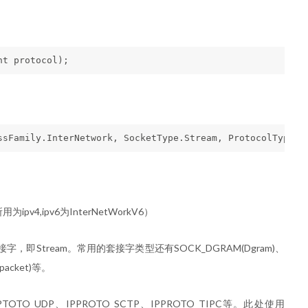
v4,ipv6为InterNetWorkV6）
Stream。常用的套接字类型还有SOCK_DGRAM(Dgram)、
packet)等。
OTO_UDP、IPPROTO_SCTP、IPPROTO_TIPC等。此处使用