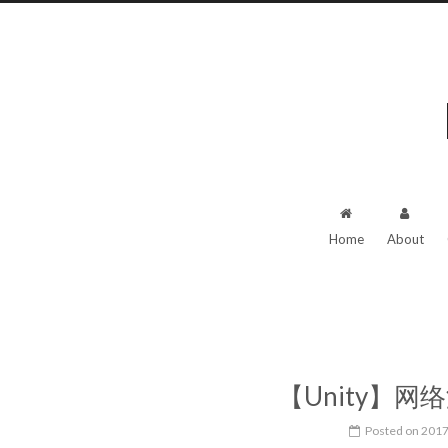
Home
About
【Unity】网
Posted on
2017