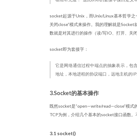
socket起源于Unix，而Unix/Linux基本哲学之
关闭close”模式来操作。我的理解就是Socke
数就是对其进行的操作（读/写IO、打开、关
socket即为套接字：
它是网络通信过程中端点的抽象表示，包含
地址，本地进程的协议端口，远地主机的I
3.Socket的基本操作
既然socket是“open—write/read—c
TCP为例，介绍几个基本的socket接口函
3.1 socket()