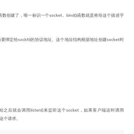
et()函数创建了，唯一标识一个socket。bind()函数就是将给这个描述字
 *指针，指向要绑定给sockfd的协议地址。这个地址结构根据地址创建socket时
d()之后就会调用listen()来监听这个socket，如果客户端这时调用
到这个请求。