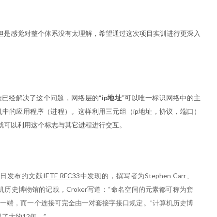
但是感觉对整个体系没有太理解，希望通过这次项目实训进行更深入
议族已经解决了这个问题，网络层的“
ip地址
”可以唯一标识网络中的主
机中的应用程序（进程）。这样利用三元组（ip地址，协议，端口）
就可以利用这个标志与其它进程进行交互。
2日发布的文献
IETF RFC33
中发现的，撰写者为Stephen Carr、
根据美国计算机历史博物馆的记载，Croker写道：“命名空间的元素都可称为套
一端，而一个连接可完全由一对套接字接口规定。”计算机历史博
了大约12年。”