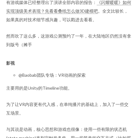
有游戏媒体已经整理出了演讲全部内容的报告：
《闪耀暖暖》如何
实现顶级美术表现？先看看叠纸怎么做3D建模吧
。全文比较长，
如果真的对技术细节感兴趣，可以戳进去看看。
然而吹了这么多，这游戏公测预约了一年，在大陆地区仍然没有拿
到版号（摊手
影视
@Baobab团队专场：VR动画的探索
主要用的是Unity的Timeline功能。
为了让VR内容更有代入感，在单纯播片的基础上，加入了一些交
互场景。
与其说是动画，核心思想和游戏也很像：使用一些有限的状态机
(state machine)来判定触发条件，用一些简单的交互方式（比如挥