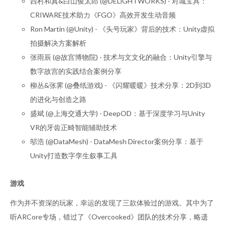
西村和真&白山俊太郎 (@DELiGHTWORKS) - 对城宝具：
CRIWARE技术助力《FGO》高效开发⽣动音频
Ron Martin (@Unity) - 《头号玩家》背后的技术：Unity虚拟
拍摄解决方案解析
张雨辰 (@故宫博物院) - 技术与⽂文化的融合：Unity引擎与
数字故宫的实践结合案例分享
柳丛&张霁 (@叠纸游戏) - 《闪耀暖暖》技术分享：2D到3D
的进化与创造之路
盛斌 (@上海交通大学) - DeepOD：基于深度学习与Unity
VR的牙齿正畸智能辅助技术
邬浩 (@DataMesh) - DataMesh Director案例分享：基于
Unity打造数字孪⽣叙事工具
游戏
作为并不资深的玩家，幸运的发现了三款体验过的游戏。其中为了
听ARCore专场，错过了《Overcooked》团队的技术分享，略遗