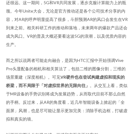
还很远。这一期间，5G和VR共同发展，逐步克服计算能力上的瓶
颈。今年Unite大会，无论是官方推动还是各个公司技术分享的内
容，对AR的呼声明显提高了很多，斗胆预测AR的风口会发生在VR
到来之前。相关科研工作的推动和落地，未来两年的爆款产品还会
成为风口。VR的普及大概还要看这波5G的浪潮，以及优质内容的
生产。
而之所以说两者可能走向融合，是因为HTC汇报中开始强调Vive
Pro头显配备的相机和相关算法了，包括二维的图像分割，三维的
场景重建（深度相机）。可见
VR硬件也在尝试构建虚拟和现实的
桥梁，而不局限于「对虚拟世界的无限向往」
。从交互上看，类似
于MR设备的手势识别将成为发展趋势，从而取代目前不那么自然
的手柄。反过来，从AR的角度看，近几年智能设备上掀起的「全
面屏」风潮，也是尽可能让显示更加完美：消除手机边框，打破虚
拟和真实的墙。