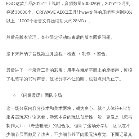
FGO这款产品2015年上线时，音频数量5000左右，2019年2月则
突破38000个。CRIWAVE ADX2工具让wav文件的压缩率达到90%
以上（1000个语音文件压缩后大约28MB）。
然后是版本管理，某些限定活动结束后的版本回退问题。
接下来归纳了音视频业务流程：检查 -> 制作 -> 整合。
最后讲了一个录音工作的彩蛋：用手在粗糙平面上的摩擦声，模拟
了毛笔字的书写声音。这场分享不让拍照，也就点到为止了。
《
闪耀暖暖
》团队专场
这一场分享内容分技术和美术两块，颇为良心。就个人体验+台湾
服务器玩家讨论来看，游戏本身的玩法创新性一般，更像是《恋与
制作人》+《奇迹暖暖》的组合版。但听了这场分享后，团队在不
少细节层面做足了功夫，不少细节甚至肉眼无法察觉。下面记录其