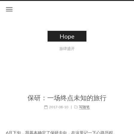
Hope
放肆盛开
保研：一场终点未知的旅行
2017-08-10
|
写随笔
6月下旬，我基本确定了保研去向，在这里记一下心路历程。