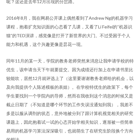
呢？这还是去年12月出现的分岔路。
2016年8月，我在网易公开课上偶然看到了Andrew Ng的机器学习
课程，抱着扩充知识面的心态看了几课，又看了Li Feifei的“机器识
猫”的TED演讲，感觉像是打开了新世界的大门。不过受困于个人
能力和机遇，这个兴趣更像是昙花一现。
同年11月的某一天，学院的教务老师突然来消息让我申请学校的特
优生，该申请当天下午就要提交。因为成绩还行加上在申请书里比
较能吹，居然12月就评选上了（这里要谢谢教务老师给的机会，以
及向我提供个人陈述模板的表姐）。在学校特优生的政策下，每个
学生要找到一个学院内的导师，然而在我收到这个消息的时候又是
截止日期了（不知道是哪个环节的工作失误没通知到我），我差不
多是以服从调剂的状态，意外地被分到了跟计算机视觉相关的研究
课题上，因此抱着试一试的心态开始学相关知识，逐渐被一些简单
易用的机器学习算法深深吸引，也就萌生了在研究生阶段换个方向
的想法。