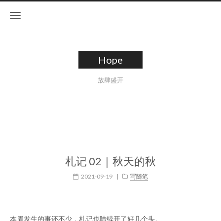
Hope
放肆盛开
札记 02｜秋天的秋
2021-09-19
|
写随笔
本周发生的事还不少，札记也陆续开了好几个头。