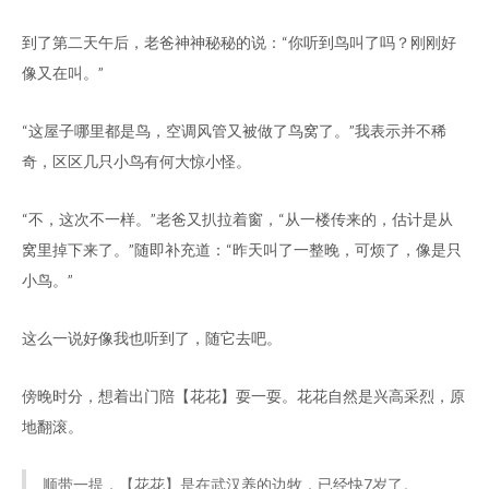
到了第二天午后，老爸神神秘秘的说：“你听到鸟叫了吗？刚刚好
像又在叫。”
“这屋子哪里都是鸟，空调风管又被做了鸟窝了。”我表示并不稀
奇，区区几只小鸟有何大惊小怪。
“不，这次不一样。”老爸又扒拉着窗，“从一楼传来的，估计是从
窝里掉下来了。”随即补充道：“昨天叫了一整晚，可烦了，像是只
小鸟。”
这么一说好像我也听到了，随它去吧。
傍晚时分，想着出门陪【花花】耍一耍。花花自然是兴高采烈，原
地翻滚。
顺带一提，【花花】是在武汉养的边牧，已经快7岁了。