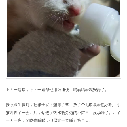
上面一边喂，下面一遍帮他用纸通便，喝着喝着就安静了。
按照医生吩咐，把箱子底下垫厚了些，放了个毛巾裹着热水瓶，小
猫叫唤了一会儿后，钻进了热水瓶旁边的小窝里，没动静了。叫了
一天一夜，又吃饱睡暖，但愿能一觉睡到第二天。