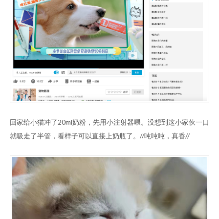
回家给小猫冲了20ml奶粉，先用小注射器喂。没想到这小家伙一口
就吸走了半管，看样子可以直接上奶瓶了。//吨吨吨，真香//