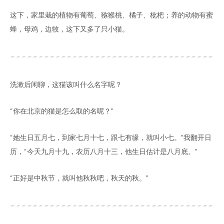
这下，家里栽的植物有葡萄、猕猴桃、橘子、枇杷；养的动物有蜜
蜂，母鸡，边牧，这下又多了只小猫。
洗漱后闲聊，这猫该叫什么名字呢？
“你在北京的猫是怎么取的名呢？”
“她生日五月七，到家七月十七，跟七有缘，就叫小七。”我翻开日
历，“今天九月十九，农历八月十三，他生日估计是八月底。”
“正好是中秋节，就叫他秋秋吧，秋天的秋。”