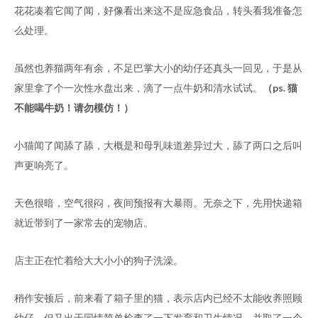
花花凑着它闻了闻，好像看出来这不是应急食品，转头看我准备怎
么处理。
虽然也养猫两年有余，不足巴掌大小的幼仔还真头一回见，于是从
家里拿了个一次性水盘出来，滴了一点牛奶和清水试试。
（ps. 猫
不能喝牛奶！请勿模仿！）
小猫闻了闻舔了舔，大概是和母乳味道差异过大，舔了两口之后叫
声更响亮了。
天色很暗，空气很闷，夜间预报有大暴雨。无奈之下，先用快递箱
就近带到了一家常去的宠物店。
店主正在忙着给大大小小的狗子洗澡。
稍作安顿后，前来看了箱子里的猫，表示店内已经不太能收养照顾
幼仔，但又出于同情简单检查了一下发育和卫生情况，并取了一个