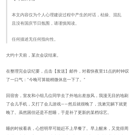
本文内容仅为个人心理建设过程中产生的对话，枯燥、混乱
且没有国庆节日氛围，请谨慎阅读。
任何描述无任何指向性。
大约十天前，某次会议结束。
在整理完会议纪要，点击【发送】邮件，对着快夜里11点的时钟叹
了一口气：“今晚可算能稍微休息一下了。”
回宿舍，室友和小组几位同学去了外地出差放风，我漫无目的地刷
了会儿手机，又打了会儿游戏——然后就很晚了，洗漱完躺下就更
晚了。虽然困但还是不想睡，于是补了更新的某档综艺。
睡的时候看表，心想明早可能赶不上早餐了。早上醒来，又觉得周