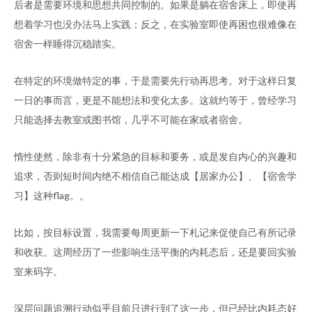
后者是需要环境和思想共同控制的。如果是躺在宿舍床上，即使再
想着学习也没办法马上实践；反之，在实验室即使再困也很难像在
宿舍一样睡得沉稳踏实。
在特定的环境做特定的事，于是需要先行动再思考。对于这样日复
一日的事而言，更是不能想法和变化太多。这就约等于，曾经学习
只能选择去教室或图书馆，几乎不可能在家或者宿舍。
惰性使然，除非有十分紧急的目标和要务，或是发自内心的兴趣和
追求，否则短时间内绝不相信自己能达成【居家办公】、【宿舍学
习】这种flag。。
比如，按目标设置，我需要每周更新一下札记来促使自己有所记录
和收获。这周经历了一些影响生活平衡的内耗态后，还是要回实验
室来码字。
深层问题追溯行动似乎目前只进行到了这一步，但已经比内耗态好