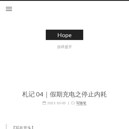
Hope
放肆盛开
札记 04｜假期充电之停止内耗
2021-10-03
|
写随笔
【写在开头】