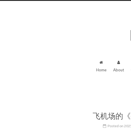
Home
About
飞机场的《
Posted on
202