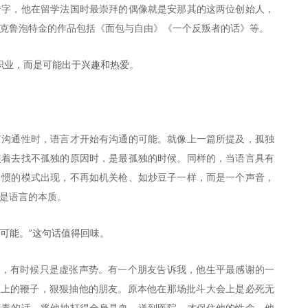
个字，他在留学法国时最崇拜的偶像就是安那其的这两位创始人，
克鲁泡特金的作品包括《面包与自由》《一个反叛者的话》等。
职业，而是可能出于兴趣和热爱。
有沟通性时，语言才开始有沟通的可能。就像上一篇所提及，孤独
使着去找不孤独的原因时，是最孤独的时候。同样的，当语言具有
习惯的模式出现，不再如机关枪、如炒豆子一样，而是一个声音，
是语言的本质。
可能。”这句话值得回味。
的，有时候只是虚张声势。有一个朋友告诉我，他生平最感谢的一
手上的鞭子，狠狠抽他的朋友。原本他在那场批斗大会上是必死无
恶毒的话，将他抽打得全身是血，送到医院，才保住他的性命。他