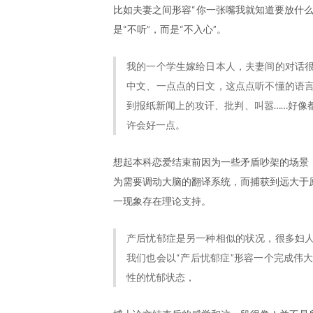
比如夫妻之间形容“你一张嘴我就知道要放什
是“不听”，而是“不入心”。
我的一个学生嫁给日本人，夫妻间的对话
中文、一点点的日文，这点点听不懂的语
到报纸新闻上的攻讦、批判、叫嚣……好像
许会好一点。
想起本科恋爱结束前因为一些矛盾吵架的场景
为需要调动大脑的翻译系统，而捕获到远大于
一现象存在理论支持。
产后忧郁症是另一种相似的状况，很多妇
我们也会以“产后忧郁症”形容一个完成伟
性的忧郁状态，