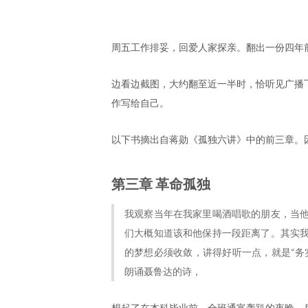
周五工作排妥，回爱人家探亲。翻出一份四年前
边看边截图，大约翻至近一半时，恰听见广播
作写给自己。
以下书摘出自蒋勋《孤独六讲》中的前三章。
第三章 革命孤独
我观察当年在我家里喝酒唱歌的朋友，当
们大概知道该和他保持一段距离了。其实
的梦想必须收敛，讲得好听一点，就是“务
朗诵聂鲁达的诗，
想起了在本科毕业前，全班通宵轰趴的夜晚。