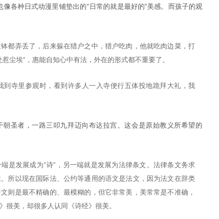
也像各种日式动漫里铺垫出的“日常的就是最好的”美感。而孩子的观
衣钵都弄丢了，后来躲在猎户之中，猎户吃肉，他就吃肉边菜，打
处惹尘埃”，惠能自知心中有法，外在的形式都不重要了。
我到寺里参观时，看到许多人一入寺便行五体投地跪拜大礼，我
干朝圣者，一路三叩九拜迈向布达拉宫。这会是原始教义所希望的
端是发展成为“诗”，另一端就是发展为法律条文。法律条文务求
性。所以现在国际法、公约等通用的语文是法文，因为法文在辞类
语文则是最不精确的、最模糊的，但它非常美，美常常是不准确，
》很美，却很多人认同《诗经》很美。