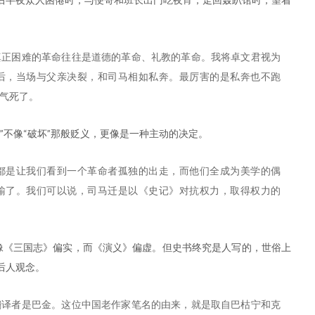
真正困难的革命往往是道德的革命、礼教的革命。我将卓文君视为
后，当场与父亲决裂，和司马相如私奔。最厉害的是私奔也不跑
气死了。
”不像“破坏”那般贬义，更像是一种主动的决定。
都是让我们看到一个革命者孤独的出走，而他们全成为美学的偶
输了。我们可以说，司马迁是以《史记》对抗权力，取得权力的
就像《三国志》偏实，而《演义》偏虚。但史书终究是人写的，世俗上
后人观念。
翻译者是巴金。这位中国老作家笔名的由来，就是取自巴枯宁和克