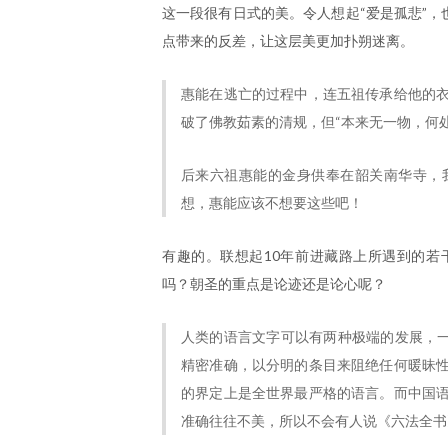
这一段很有日式的美。令人想起“爱是孤悲”，
点带来的反差，让这层美更加扑朔迷离。
惠能在逃亡的过程中，连五祖传承给他的
破了佛教茹素的清规，但“本来无一物，何
后来六祖惠能的金身供奉在韶关南华寺，
想，惠能应该不想要这些吧！
有趣的。联想起10年前进藏路上所遇到的若
吗？朝圣的重点是论迹还是论心呢？
人类的语言文字可以有两种极端的发展，一
精密准确，以分明的条目来阻绝任何暖昧
的界定上是全世界最严格的语言。而中国
准确往往不美，所以不会有人说《六法全书