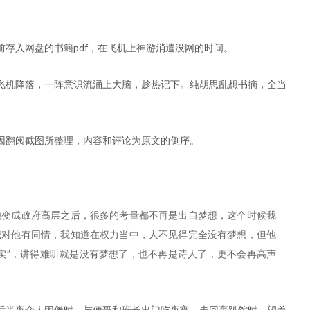
存入网盘的书籍pdf，在飞机上神游消遣没网的时间。
飞机降落，一阵意识流涌上大脑，趁热记下。纯胡思乱想书摘，全当
因翻阅截图所整理，内容和评论为原文的倒序。
他变成政府高层之后，很多的考量都不再是出自梦想，这个时候我
我对他有同情，我知道在权力当中，人不见得完全没有梦想，但他
实”，讲得难听就是没有梦想了，也不再是诗人了，更不会再高声
后半夜众人困倦时，与便哥和班长出门吃夜宵，走回轰趴馆时，望着