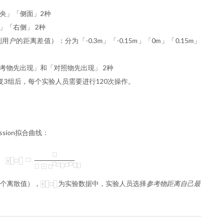
中央」「侧面」2种
」「右侧」 2种
户的距离差值）：分为「-0.3m」「-0.15m」「0m」「0.15m」
参考物先出现」和「对照物先出现」 2种
复3组后，每个实验人员需要进行120次操作。
ession拟合曲线：
f
(
x
)
=
1
1
+
e
−
α
(
x
−
β
)
5个离散值），
为实验数据中，实验人员选择
参考物距离自己最
f
(
x
)