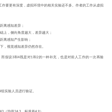
工作要更有深度，虚拟环境中的相关实验还不多。作者的工作从虚拟
向距离感知差异；
基础上，侧向角度越大，差异越大；
对距离感知产生影响；
况下，视觉感知差异仍然存在。
，而假设3和4既是对1和2的一种补充，也是对前人工作的一次再验
4组实验人员进行验证。
3（均值24.3，标准差4.9）