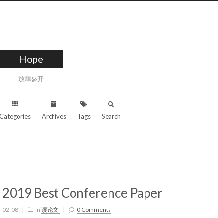
Hope
放肆盛开
Categories
Archives
Tags
Search
R 2019 Best Conference Paper
-02-08
|
In
读论文
|
0 Comments