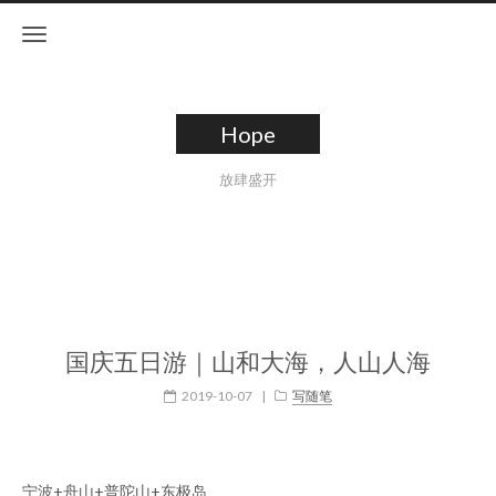
Hope
放肆盛开
国庆五日游｜山和大海，人山人海
2019-10-07
|
写随笔
宁波+舟山+普陀山+东极岛