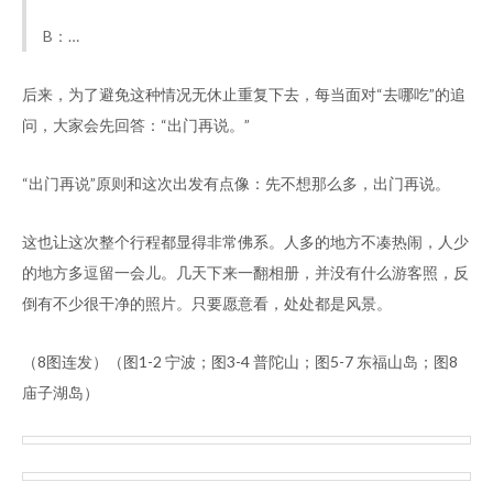
B：…
后来，为了避免这种情况无休止重复下去，每当面对“去哪吃”的追
问，大家会先回答：“出门再说。”
“出门再说”原则和这次出发有点像：先不想那么多，出门再说。
这也让这次整个行程都显得非常佛系。人多的地方不凑热闹，人少
的地方多逗留一会儿。几天下来一翻相册，并没有什么游客照，反
倒有不少很干净的照片。只要愿意看，处处都是风景。
（8图连发）（图1-2 宁波；图3-4 普陀山；图5-7 东福山岛；图8
庙子湖岛）