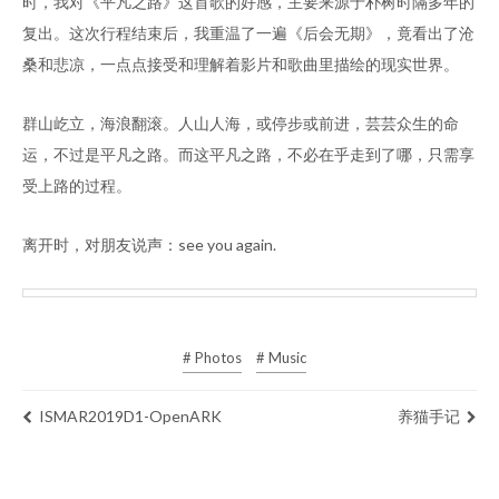
时，我对《平凡之路》这首歌的好感，主要来源于朴树时隔多年的
复出。这次行程结束后，我重温了一遍《后会无期》，竟看出了沧
桑和悲凉，一点点接受和理解着影片和歌曲里描绘的现实世界。
群山屹立，海浪翻滚。人山人海，或停步或前进，芸芸众生的命
运，不过是平凡之路。而这平凡之路，不必在乎走到了哪，只需享
受上路的过程。
离开时，对朋友说声：see you again.
# Photos
# Music
ISMAR2019D1-OpenARK
养猫手记