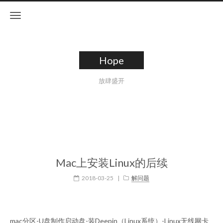
Hope
放肆盛开
Mac上安装Linux的后续
2018-03-25
|
解问题
mac分区-U盘制作启动盘-装Deepin（Linux系统）-Linux无线网卡