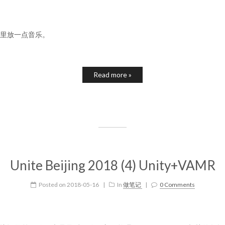
里放一点音乐。
Read more »
Unite Beijing 2018 (4) Unity+VAMR
Posted on
2018-05-16
|
In
做笔记
|
0 Comments