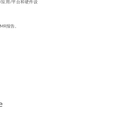
据/应用/平台和硬件设
关的MR报告。
e