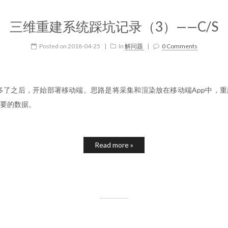
三维重建系统踩坑记录（3）——C/S
Posted on
2018-04-25
|
In
解问题
|
0 Comments
多了之后，开始部署移动端。思路是将采集和渲染放在移动端App中，
要的数据。
Read more »