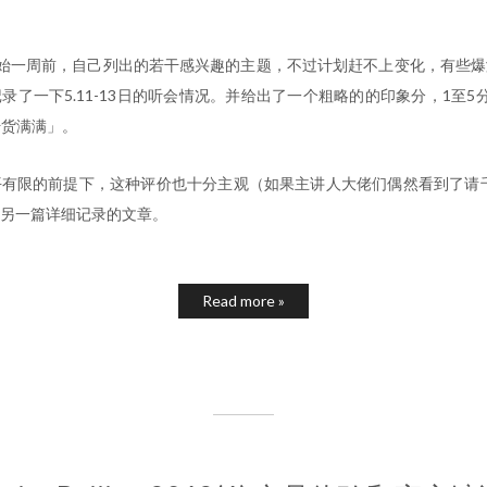
议开始一周前，自己列出的若干感兴趣的主题，不过计划赶不上变化，有些
录了一下5.11-13日的听会情况。并给出了一个粗略的的印象分，1至5分
干货满满」。
有限的前提下，这种评价也十分主观（如果主讲人大佬们偶然看到了请千
另一篇详细记录的文章。
Read more »